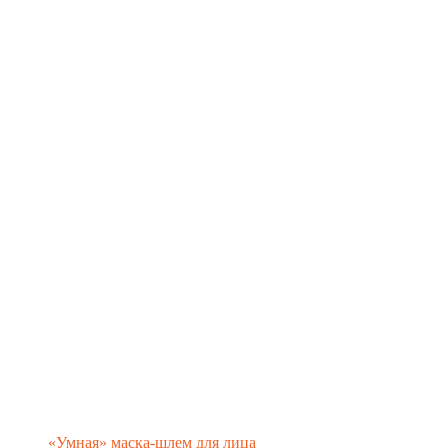
«Умная» маска-шлем для лица