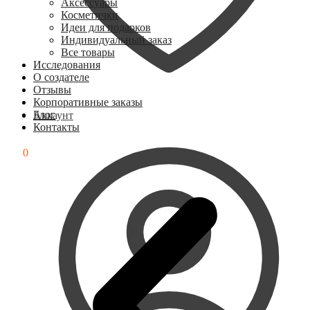
Аксессуары
Косметички
Идеи для подарков
Индивидуальный заказ
Все товары
Исследования
О создателе
Отзывы
Корпоративные заказы
Блог
Аккаунт
Контакты
0
₽
0