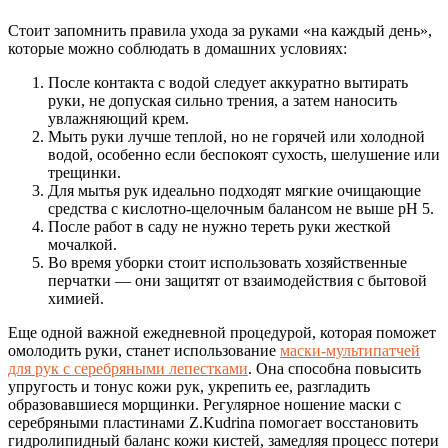
Стоит запомнить правила ухода за руками «на каждый день»,
которые можно соблюдать в домашних условиях:
После контакта с водой следует аккуратно вытирать
руки, не допуская сильно трения, а затем наносить
увлажняющий крем.
Мыть руки лучше теплой, но не горячей или холодной
водой, особенно если беспокоят сухость, шелушение или
трещинки.
Для мытья рук идеально подходят мягкие очищающие
средства с кислотно-щелочным балансом не выше рН 5.
После работ в саду не нужно тереть руки жесткой
мочалкой.
Во время уборки стоит использовать хозяйственные
перчатки — они защитят от взаимодействия с бытовой
химией.
Еще одной важной ежедневной процедурой, которая поможет
омолодить руки, станет использование
маски-мультипатчей
для рук с серебряными лепестками
. Она способна повысить
упругость и тонус кожи рук, укрепить ее, разгладить
образовавшиеся морщинки. Регулярное ношение маски с
серебряными пластинами Z.Kudrina помогает восстановить
гидролипидный баланс кожи кистей, замедляя процесс потери