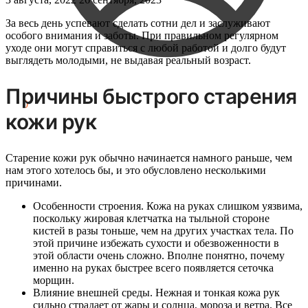
За весь день успевают сделать сотни дел и заслуживают
особого внимания и заботы. При правильном регулярном
уходе они могут справиться с любой работой и долго будут
выглядеть молодыми, не выдавая реальный возраст.
Причины быстрого старения
0
₽
0
кожи рук
Старение кожи рук обычно начинается намного раньше, чем
нам этого хотелось бы, и это обусловлено несколькими
причинами.
Особенности строения. Кожа на руках слишком уязвима,
поскольку жировая клетчатка на тыльной стороне
кистей в разы тоньше, чем на других участках тела. По
этой причине избежать сухости и обезвоженности в
этой области очень сложно. Вполне понятно, почему
именно на руках быстрее всего появляется сеточка
морщин.
Влияние внешней среды. Нежная и тонкая кожа рук
сильно страдает от жары и солнца, мороза и ветра. Все