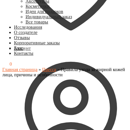
Аксессуары
Косметички
Идеи для подарков
Индивидуальный заказ
Все товары
Исследования
О создателе
Отзывы
Корпоративные заказы
Блог
Аккаунт
Контакты
0
₽
0
Главная страница
»
Пресса
»
Правила ухода за жирной кожей
лица, причины и особенности