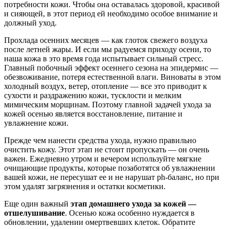
потребности кожи. Чтобы она оставалась здоровой, красивой
и сияющей, в этот период ей необходимо особое внимание и
должный уход.
Прохлада осенних месяцев — как глоток свежего воздуха
после летней жары. И если мы радуемся приходу осени, то
наша кожа в это время года испытывает сильный стресс.
Главный побочный эффект осеннего сезона на эпидермис —
обезвоживание, потеря естественной влаги. Виноваты в этом
холодный воздух, ветер, отопление — все это приводит к
сухости и раздражению кожи, тусклости и мелким
мимическим морщинам. Поэтому главной задачей ухода за
кожей осенью является восстановление, питание и
увлажнение кожи.
Прежде чем нанести средства ухода, нужно правильно
очистить кожу. Этот этап не стоит пропускать — он очень
важен. Ежедневно утром и вечером используйте мягкие
очищающие продукты, которые позаботятся об увлажнении
вашей кожи, не пересушат ее и не нарушат ph-баланс, но при
этом удалят загрязнения и остатки косметики.
Еще один важный
этап домашнего ухода за кожей —
отшелушивание
. Осенью кожа особенно нуждается в
обновлении, удалении омертвевших клеток. Обратите