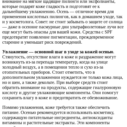
внимание на мягкие щадящие пилинги или эксфолианты,
которые подарят коже гладкость и подготовят ее к
дальнейшему увлажнению. Осень — отличное время для
применения кислотных пилингов, как в домашнем уходе, так
и у косметолога. Совет: не стоит забывать о защите от солнца
— даже в осенние пасмурные дни ультрафиолетовые лучи все
еще могут быть опасны для вашей кожи. Средства с SPF
предотвратят появление пигментации, преждевременное
старение и уменьшат риск повреждений.
Увлажнение — основной шаг в уходе за кожей осенью
.
Стянутость, отсутствие влаги в коже и раздражение могут
возникнуть из-за перепада температур, когда на улице
холодный воздух, а в помещении тепло и сухо из-за
отопительных приборов. Стоит отметить, что в
дополнительном увлажнении нуждается не только кожа лица,
но и шеи, а также декольте. При выборе средств стоит
обратить внимание на продукты, содержащие гиалуроновую
кислоту и другие увлажняющие компоненты. Они помогут
сохранить влагу в коже и предотвратить ее обезвоживание.
Помимо увлажнения, коже требуется также обеспечить
питание. Осенью рекомендуется использовать косметику,
содержащую питательные ингредиенты, антиоксиданты
витамины и растительные экстракты. Эти компоненты