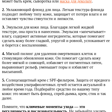
может быть крем, сыворотка или
маска для декольте
.
2
. Увлажняющий флюид для лица. Легкая текстура флюида
подходит любому типу кожи, защищает от потери влаги и не
оставляет чувства стянутости и липкости.
3.
Эмульсия для кожи лица. Благодаря легкой жидкой
текстуре, она проста в нанесении. Эмульсия «запечатывает»
влагу, содержит активные ингредиенты, которые помогают
сделать кожу более гладкой, упругой и ровной, успокаивает ее
и борется с воспалениями.
4.
Мягкий пилинг для удаления омертвевших клеток и
стимуляции обновления кожи. Он помогает сделать кожу
более мягкой и сияющей, избавляет от пигментных пятен,
выравнивает рельеф, уменьшает поры и избавляет от
высыпаний.
5.
Солнцезащитный крем с SPF-фильтром. Защита от вредного
воздействия ультрафиолетовых лучей остается актуальной в
любое время года. Подбирайте средство по вашему типу
кожи: это может быть флюид, спрей-дымка, крем, стик и так
далее.
Помните, что
ключевые моменты ухода — это
регулярность и последовательность
. Не забывайте уделять