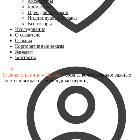
Аксессуары
Косметички
Идеи для подарков
Индивидуальный заказ
Все товары
Исследования
О создателе
Отзывы
Корпоративные заказы
Блог
Аккаунт
Контакты
0
₽
0
Главная страница
»
Пресса
»
Уход за кожей осенью: важные
советы для красоты в холодный период