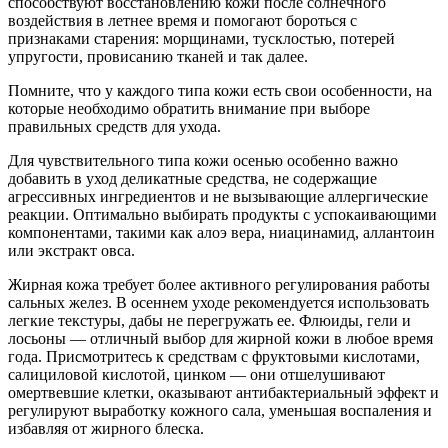
способствуют восстановлению кожи после солнечного
воздействия в летнее время и помогают бороться с
признаками старения: морщинами, тусклостью, потерей
упругости, провисанию тканей и так далее.
Помните, что у каждого типа кожи есть свои особенности, на
которые необходимо обратить внимание при выборе
правильных средств для ухода.
Для чувствительного типа кожи осенью особенно важно
добавить в уход деликатные средства, не содержащие
агрессивных ингредиентов и не вызывающие аллергические
реакции. Оптимально выбирать продукты с успокаивающими
компонентами, такими как алоэ вера, ниацинамид, аллантоин
или экстракт овса.
Жирная кожа требует более активного регулирования работы
сальных желез. В осеннем уходе рекомендуется использовать
легкие текстуры, дабы не перегружать ее. Флюиды, гели и
лосьоны — отличный выбор для жирной кожи в любое время
года. Присмотритесь к средствам с фруктовыми кислотами,
салициловой кислотой, цинком — они отшелушивают
омертвевшие клетки, оказывают антибактериальный эффект и
регулируют выработку кожного сала, уменьшая воспаления и
избавляя от жирного блеска.