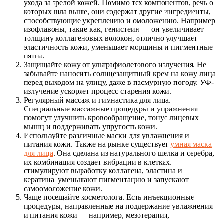
ухода за зрелой кожей. Помимо тех компонентов, речь о
которых шла выше, они содержат другие ингредиенты,
способствующие укреплению и омоложению. Например
изофлавоны, такие как, генистеин — он увеличивает
толщину коллагеновых волокон, отлично улучшает
эластичность кожи, уменьшает морщины и пигментные
пятна.
Защищайте кожу от ультрафиолетового излучения. Не
забывайте наносить солнцезащитный крем на кожу лица
перед выходом на улицу, даже в пасмурную погоду. УФ-
излучение ускоряет процесс старения кожи.
Регулярный массаж и гимнастика для лица.
Специальные массажные процедуры и упражнения
помогут улучшить кровообращение, тонус лицевых
мышц и поддерживать упругость кожи.
Используйте различные маски для увлажнения и
питания кожи. Также на рынке существует
умная маска
для лица
. Она сделана из натурального шелка и серебра,
их комбинация создает вибрации в клетках,
стимулируют выработку коллагена, эластина и
кератина, уменьшают пигментацию и запускают
самоомоложение кожи.
Чаще посещайте косметолога. Есть инъекционные
процедуры, направленные на поддержание увлажнения
и питания кожи — например, мезотерапия,