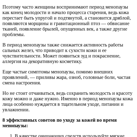
Поэтому часто женщины воспринимают период менопаузы
как конец молодости и начало процесса старения, ведь кожа
перестает быть упругой и подтянутой, а становится дряблой,
появляются морщины и гравитационный птоз — обвисание
тканей, появление брылей, опущенных век, а также другие
проблемы.
В период менопаузы также снижается активность работы
сальных желез, что приводит к сухости кожи и ее
чувствительности. Может появиться зуд и покраснение,
аллергия на декоративную косметику.
Еще частые симптомы менопаузы, помимо внешних
проявлений, — приливы жара, озноб, головные боли, частая
смена настроения.
Но не стоит отчаиваться, ведь сохранить молодость и красоту
кожу можно и даже нужно. Именно в период менопаузы кожа
лица особенно нуждается в тщательном уходе, питании и
увлажнении.
8 эффективных советов по уходу за кожей во время
менопаузы:
В качестве очищающих средств используйте мягкие