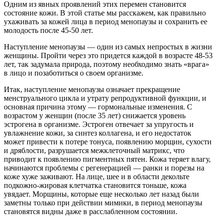
Одним из явных проявлений этих перемен становится
состояние кожи. В этой статье мы расскажем, как правильно
ухаживать за кожей лица в период менопаузы и сохранить ее
молодость после 45-50 лет.
Наступление менопаузы — один из самых непростых в жизни
женщины. Пройти через это придется каждой в возрасте 48-53
лет, так задумала природа, поэтому необходимо знать «врага»
в лицо и позаботиться о своем организме.
Итак, наступление менопаузы означает прекращение
менструального цикла и утрату репродуктивной функции, и
основная причина этому — гормональные изменения. С
возрастом у женщин (после 35 лет) снижается уровень
эстрогена в организме. Эстроген отвечает за упругость и
увлажнение кожи, за синтез коллагена, и его недостаток
может привести к потере тонуса, появлению морщин, сухости
и дряблости, разрушается межклеточный матрикс, что
приводит к появлению пигментных пятен. Кожа теряет влагу,
начинаются проблемы с регенерацией — ранки и порезы на
коже хуже заживают. На лице, шее и в области декольте
подкожно-жировая клетчатка становится тоньше, кожа
увядает. Морщины, которые еще несколько лет назад были
заметны только при действии мимики, в период менопаузы
становятся видны даже в расслабленном состоянии.