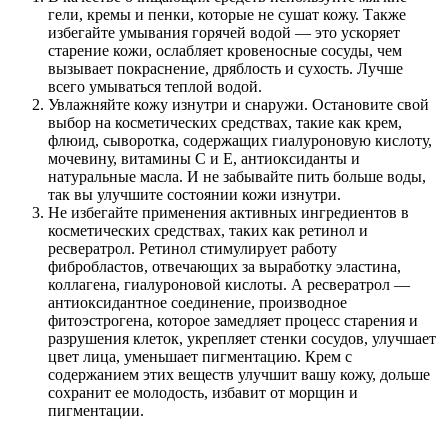
гели, кремы и пенки, которые не сушат кожу. Также
избегайте умывания горячей водой — это ускоряет
старение кожи, ослабляет кровеносные сосуды, чем
вызывает покраснение, дряблость и сухость. Лучше
всего умываться теплой водой.
Увлажняйте кожу изнутри и снаружи. Остановите свой
выбор на косметических средствах, такие как крем,
флюид, сыворотка, содержащих гиалуроновую кислоту,
мочевину, витамины С и Е, антиоксиданты и
натуральные масла. И не забывайте пить больше воды,
так вы улучшите состоянии кожи изнутри.
Не избегайте применения активных ингредиентов в
косметических средствах, таких как ретинол и
ресвератрол. Ретинол стимулирует работу
фибробластов, отвечающих за выработку эластина,
коллагена, гиалуроновой кислоты. А ресвератрол —
антиоксидантное соединение, производное
фитоэстрогена, которое замедляет процесс старения и
разрушения клеток, укрепляет стенки сосудов, улучшает
цвет лица, уменьшает пигментацию. Крем с
содержанием этих веществ улучшит вашу кожу, дольше
сохранит ее молодость, избавит от морщин и
пигментации.