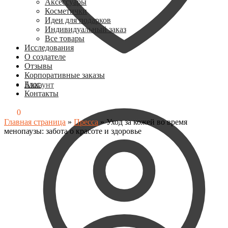
Аксессуары
Косметички
Идеи для подарков
Индивидуальный заказ
Все товары
Исследования
О создателе
Отзывы
Корпоративные заказы
Блог
Аккаунт
Контакты
0
₽
0
Главная страница
»
Пресса
»
Уход за кожей во время
менопаузы: забота о красоте и здоровье