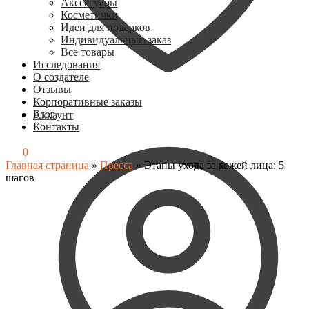
Аксессуары
Косметички
Идеи для подарков
Индивидуальный заказ
Все товары
Исследования
О создателе
Отзывы
Корпоративные заказы
Блог
Аккаунт
Контакты
0
₽
0
Главная страница
»
Пресса
»
Этапы ухода за кожей лица: 5
шагов