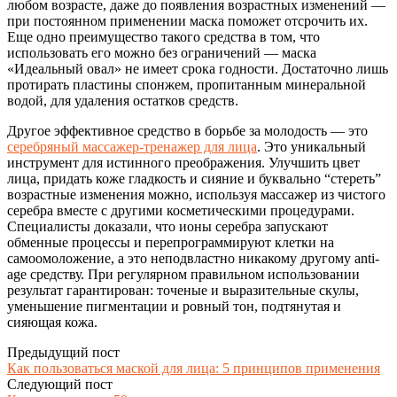
любом возрасте, даже до появления возрастных изменений —
при постоянном применении маска поможет отсрочить их.
Еще одно преимущество такого средства в том, что
использовать его можно без ограничений — маска
«Идеальный овал» не имеет срока годности. Достаточно лишь
протирать пластины спонжем, пропитанным минеральной
водой, для удаления остатков средств.
Другое эффективное средство в борьбе за молодость — это
серебряный массажер-тренажер для лица
. Это уникальный
инструмент для истинного преображения. Улучшить цвет
лица, придать коже гладкость и сияние и буквально “стереть”
возрастные изменения можно, используя массажер из чистого
серебра вместе с другими косметическими процедурами.
Специалисты доказали, что ионы серебра запускают
обменные процессы и перепрограммируют клетки на
самоомоложение, а это неподвластно никакому другому anti-
age средству. При регулярном правильном использовании
результат гарантирован: точеные и выразительные скулы,
уменьшение пигментации и ровный тон, подтянутая и
сияющая кожа.
Предыдущий пост
Как пользоваться маской для лица: 5 принципов применения
Следующий пост