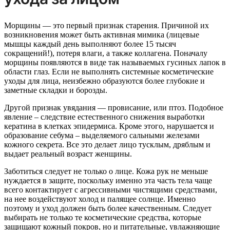
Морщины — это первый признак старения. Причиной их
возникновения может быть активная мимика (лицевые
мышцы каждый день выполняют более 15 тысяч
сокращений!), потеря влаги, а также коллагена. Поначалу
морщины появляются в виде так называемых гусиных лапок в
области глаз. Если не выполнять системные косметические
уходы для лица, неизбежно образуются более глубокие и
заметные складки и борозды.
Другой признак увядания — провисание, или птоз. Подобное
явление – следствие естественного снижения выработки
кератина в клетках эпидермиса. Кроме этого, нарушается и
образование себума – выделяемого сальными железами
кожного секрета. Все это делает лицо тусклым, дряблым и
выдает реальный возраст женщины.
Заботиться следует не только о лице. Кожа рук не меньше
нуждается в защите, поскольку именно эта часть тела чаще
всего контактирует с агрессивными чистящими средствами,
на нее воздействуют холод и палящее солнце. Именно
поэтому и уход должен быть более качественным. Следует
выбирать не только те косметические средства, которые
защищают кожный покров, но и питательные, увлажняющие