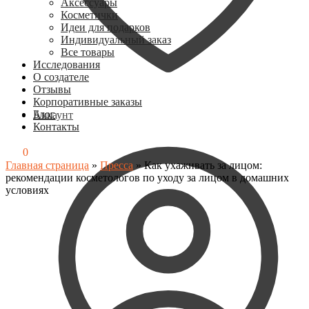
Аксессуары
Косметички
Идеи для подарков
Индивидуальный заказ
Все товары
Исследования
О создателе
Отзывы
Корпоративные заказы
Блог
Аккаунт
Контакты
0
₽
0
Главная страница
»
Пресса
»
Как ухаживать за лицом:
рекомендации косметологов по уходу за лицом в домашних
условиях