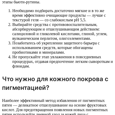
этапы бьюти-рутины.
Необходимо подбирать достаточно мягкие и в то же
время эффективно очищающие продукты — лучше с
текстурой геля — со слабокислым pH 5,5.
Выбирайте средства с противовоспалительным,
абсорбирующим и отшелушивающим действием:
салициловой и гликолевой кислотами, глиной, углем,
вулканическим перлитом, олигоэлементами.
Позаботьтесь об укреплении защитного барьера с
использованием средств, которые обогащены
пробиотиками и минералами.
Не пропускайте этап увлажнения в повседневных
процедурах, отдавая предпочтение легким сывороткам и
флюидам.
Что нужно для кожного покрова с
пигментацией?
Наиболее эффективный метод избавления от пигментных
пятен — деликатное отшелушивание на основе фруктовых
кислот. Для предотвращения появления новых пигментных
пятен используйте дневной уход за кожей лица с