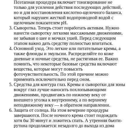
Поэтапная процедура включает тонизирование не
только для усиления действия последующих действий,
но и для восстановления кислотно-щелочного баланса,
который нарушен жесткой водопроводной водой с
щелочным показателем pH.
Сыворотка. Теперь стоит поработать активам. Нужно
нанести сыворотку легкими массажными движениями,
не забывая о шее и мочках ушей. Перед следующим
этапом важно дать средству полностью впитаться.
Основной уход. Это легкие или питательные кремы, а
также флюиды и эмульсии. Распределяйте по коже
дневные и ночные средства, не растягивая ее. Важно
помнить, что некоторые базовые средства включают
вещества, которые могут повысить
фоточувствительность. По этой причине можно
применять исключительно перед сном.
Средства для контура глаз. Кремы и сыворотки для зоны
вокруг глаз лучше наносить похлопывающими
движениями, продвигаясь по нижнему веку от
внешнего уголка к внутреннему, а по верхнему
неподвижному веку — в обратном направлении.
Защита от солнца. На этом вечерние процедуры
завершаются. После ночного крема стоит подождать
хотя бы 30 минут и ложитесь спать. А утренняя бьюти-
рутина продолжается: незадолго до выхода из дома